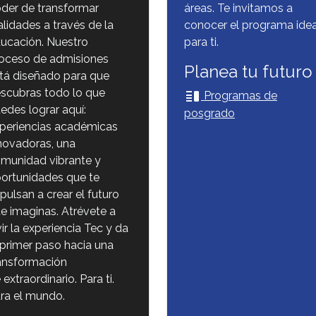
der de transformar
áreas. Te invitamos a
alidades a través de la
conocer el programa idea
ucación. Nuestro
para ti.
oceso de admisiones
Planea tu futuro
tá diseñado para que
scubras todo lo que
vertical_split
Programas de
edes lograr aquí:
posgrado
periencias académicas
novadoras, una
munidad vibrante y
ortunidades que te
pulsan a crear el futuro
e imaginas. Atrévete a
vir la experiencia Tec y da
 primer paso hacia una
ansformación
 extraordinario. Para ti.
ra el mundo.