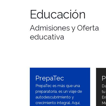
Educación
Admisiones y Oferta
educativa
PrepaTec
P
PrepaTec es más que una
Da
preparatoria, es un viaje de
tu
autodescubrimiento y
En
crecimiento integral. Aquí,
Mo