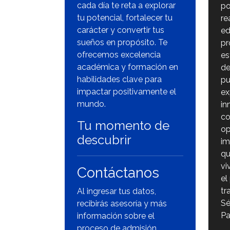
cada día te reta a explorar
po
tu potencial, fortalecer tu
re
carácter y convertir tus
ed
sueños en propósito. Te
pr
ofrecemos excelencia
es
académica y formación en
de
habilidades clave para
pu
impactar positivamente el
ex
mundo.
in
co
Tu momento de
op
descubrir
im
qu
vi
Contáctanos
el
tr
Al ingresar tus datos,
Sé
recibirás asesoría y más
Pa
información sobre el
proceso de admisión.