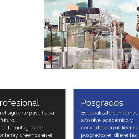
rofesional
Posgrados
 el siguiente paso hacia
Especialízate con el más
 futuro.
alto nivel académico y
 el Tecnológico de
conviértete en un líder c
nterrey, creemos en el
posgrados en diferentes