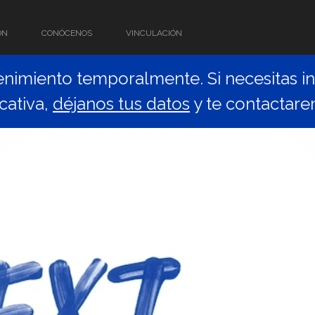
ÓN
CONÓCENOS
VINCULACIÓN
nimiento temporalmente. Si necesitas in
cativa,
déjanos tus datos
y te contactare