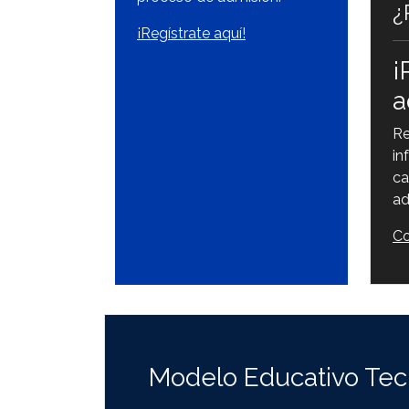
¿
¡Regístrate aquí!
¡
a
Re
in
ca
ad
Co
Modelo Educativo Tec