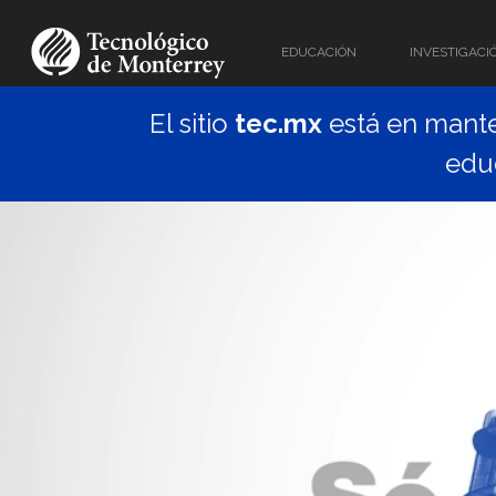
EDUCACIÓN
INVESTIGACI
El sitio
tec.mx
está en mante
edu